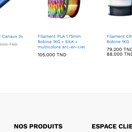
2 Canaux 5v
Filament PLA 1.75mm
Filament C
Bobine 1KG « SILK »
Bobine 1KG
.000
TND
multicolore arc-en-ciel
79.200
TN
88.000
TN
105.000
TND
NOS PRODUITS
ESPACE CLI