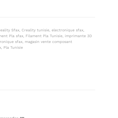
eality Sfax
,
Creality tunisie
,
electronique sfax
,
ment Pla sfax
,
Filament Pla Tunisie
,
imprimante 3D
ronique sfax
,
magasin vente composant
x
,
Pla Tunisie