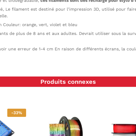
e et biodégradable,
ces filaments sont des recharge pour stylo d’
é, Le filament est destiné pour l’impression 3D, utilisé pour fair
lle.
 Couleur: orange, vert, violet et bleu
nts de plus de 8 ans et aux adultes. Devrait utiliser sous la sur
voir une erreur de 1-4 cm En raison de différents écrans, la cou
Produits connexes
-
33
%