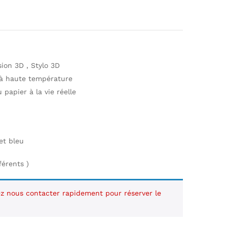
sion 3D , Stylo 3D
e à haute température
 papier à la vie réelle
 et bleu
férents )
lez nous contacter rapidement pour réserver le