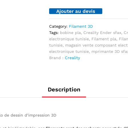
Ajouter au devis
Category:
Filament 3D
Tags:
bobine pla
,
Creality Ender sfax
,
Cr
electronique tunisie
,
Filament pla
,
Fila
tunisie
,
magasin vente composant elect
electronique tunisie
,
mprimante 3D sfa
Brand :
Creality
Description
lo de dessin d’impression 3D