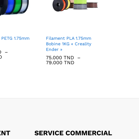
R PETG 1.75mm
Filament PLA 1.75mm
Bobine 1KG « Creality
Ender »
D
–
Plage
D
75.000
TND
–
de
Plage
79.000
TND
prix :
de
79.200 TND
prix :
à
75.000 TND
88.000 TND
à
79.000 TND
ENT
SERVICE COMMERCIAL