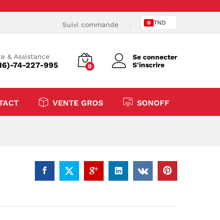
TND
Suivi commande
e & Assistance
Se connecter
16)-74-227-995
S'inscrire
0
TACT
VENTE GROS
SONOFF