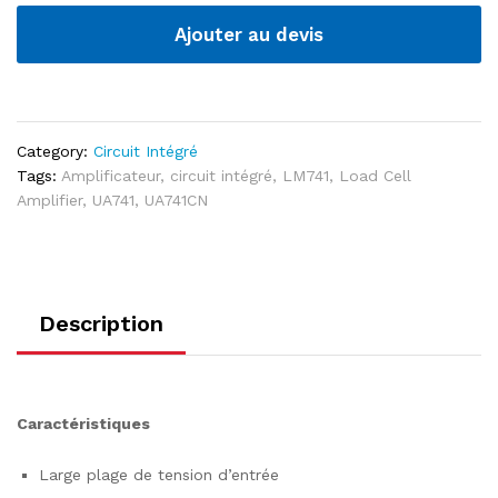
LM741
ST
Ajouter au devis
IC
quantité
Category:
Circuit Intégré
Tags:
Amplificateur
,
circuit intégré
,
LM741
,
Load Cell
Amplifier
,
UA741
,
UA741CN
Description
Caractéristiques
Large plage de tension d’entrée