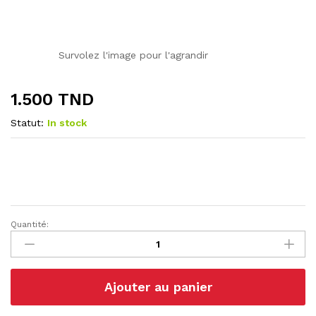
Survolez l'image pour l'agrandir
1.500
TND
Statut:
In stock
Quantité:
Amplificateur
opérationnel
UA741CN
DIP-
Ajouter au panier
8
UA741