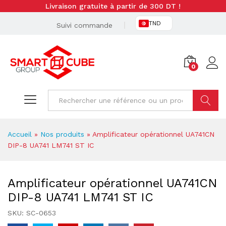
Livraison gratuite à partir de 300 DT !
TND
Suivi commande
0
Cherche
Accueil
»
Nos produits
»
Amplificateur opérationnel UA741CN
DIP-8 UA741 LM741 ST IC
Amplificateur opérationnel UA741CN
DIP-8 UA741 LM741 ST IC
SKU:
SC-0653