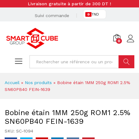
Livraison gratuite à partir de 300 DT !
TND
Suivi commande
0
Cherche
Accueil
»
Nos produits
»
Bobine étain 1MM 250g ROM1 2.5%
SN60PB40 FEIN-1639
Bobine étain 1MM 250g ROM1 2.5%
SN60PB40 FEIN-1639
SKU:
SC-1094