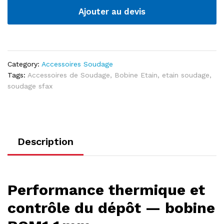
FEIN-
Ajouter au devis
1639
quantité
Category:
Accessoires Soudage
Tags:
Accessoires de Soudage
,
Bobine Etain
,
etain soudage
,
soudage sfax
Description
Performance thermique et
contrôle du dépôt — bobine