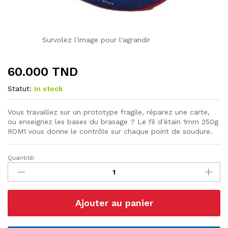
Survolez l'image pour l'agrandir
60.000
TND
Statut:
In stock
Vous travaillez sur un prototype fragile, réparez une carte,
ou enseignez les bases du brasage ? Le fil d’étain 1mm 250g
ROM1 vous donne le contrôle sur chaque point de soudure.
Quantité:
Bobine
étain
1MM
250g
Ajouter au panier
ROM1
2.5%
SN60PB40