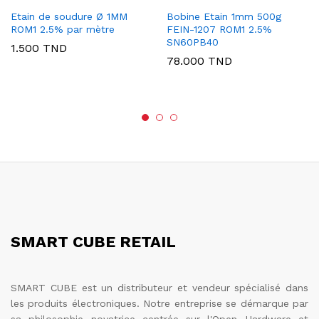
Etain de soudure Ø 1MM
Bobine Etain 1mm 500g
ROM1 2.5% par mètre
FEIN-1207 ROM1 2.5%
SN60PB40
1.500
TND
78.000
TND
SMART CUBE RETAIL
SMART CUBE est un distributeur et vendeur spécialisé dans
les produits électroniques. Notre entreprise se démarque par
sa philosophie novatrice centrée sur l'Open Hardware et