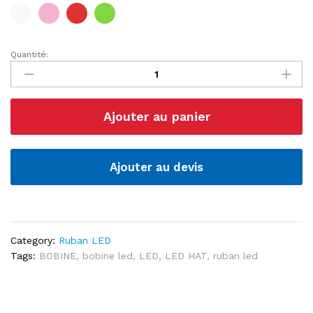
Quantité:
Bobine
Led
5m
quantité
Ajouter au panier
Ajouter au devis
Category:
Ruban LED
Tags:
BOBINE
,
bobine led
,
LED
,
LED HAT
,
ruban led