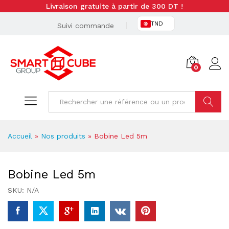
Livraison gratuite à partir de 300 DT !
TND
Suivi commande
0
Cherche
Accueil
»
Nos produits
»
Bobine Led 5m
Bobine Led 5m
SKU:
N/A