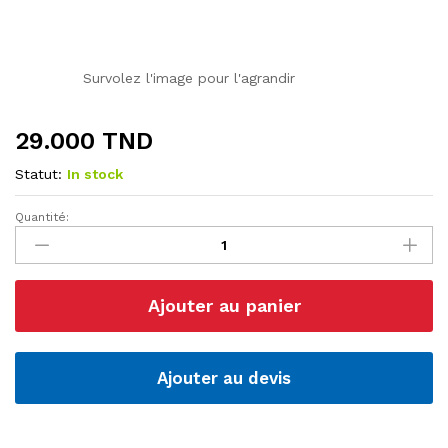
Survolez l'image pour l'agrandir
29.000
TND
Statut:
In stock
Quantité:
Boîte
Gaine
Thermo
rétractable
Ajouter au panier
D'isolation
/
530psc
quantité
Ajouter au devis