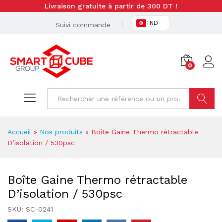
Livraison gratuite à partir de 300 DT !
TND
Suivi commande
0
Cherche
Accueil
»
Nos produits
»
Boîte Gaine Thermo rétractable
D’isolation / 530psc
Boîte Gaine Thermo rétractable
D’isolation / 530psc
SKU:
SC-0241