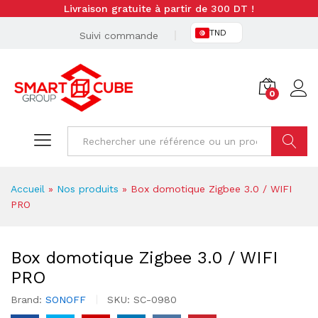
Livraison gratuite à partir de 300 DT !
TND
Suivi commande
0
Cherche
Accueil
»
Nos produits
»
Box domotique Zigbee 3.0 / WIFI
PRO
Box domotique Zigbee 3.0 / WIFI
PRO
Brand:
SONOFF
SKU:
SC-0980