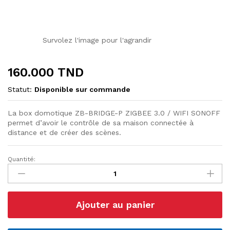
Survolez l'image pour l'agrandir
160.000
TND
Statut:
Disponible sur commande
La box domotique ZB-BRIDGE-P ZIGBEE 3.0 / WIFI SONOFF
permet d’avoir le contrôle de sa maison connectée à
distance et de créer des scènes.
Quantité:
Box
domotique
Zigbee
3.0
Ajouter au panier
/
WIFI
PRO