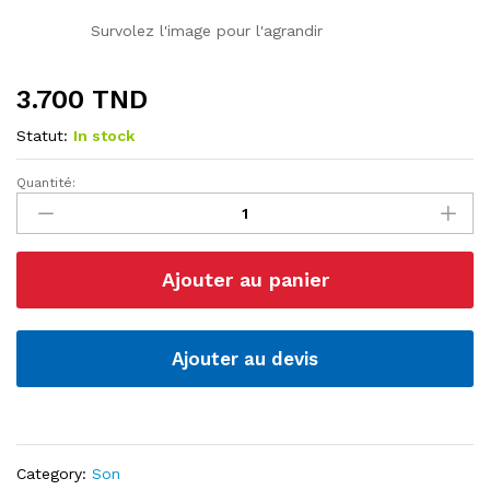
Survolez l'image pour l'agrandir
3.700
TND
Statut:
In stock
Quantité:
Buzzer
SFM-
27
DC/3-
Ajouter au panier
24V
quantité
Ajouter au devis
Category:
Son