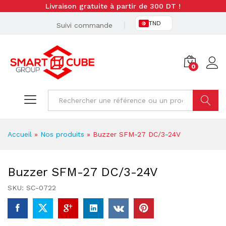
Livraison gratuite à partir de 300 DT !
TND
Suivi commande
0
Cherche
Accueil
»
Nos produits
»
Buzzer SFM-27 DC/3-24V
Buzzer SFM-27 DC/3-24V
SKU:
SC-0722