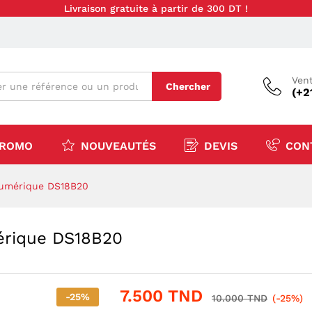
Livraison gratuite à partir de 300 DT !
Vent
Chercher
(+2
ROMO
NOUVEAUTÉS
DEVIS
CON
Numérique DS18B20
érique DS18B20
7.500
TND
-
25
%
10.000
TND
(-25%)