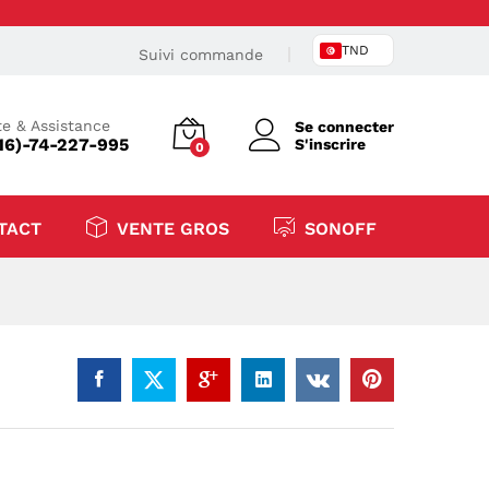
TND
Suivi commande
e & Assistance
Se connecter
16)-74-227-995
S'inscrire
0
TACT
VENTE GROS
SONOFF