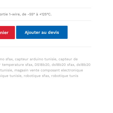
rtie 1-wire
, de -55° à +125°C.
nier
Ajouter au devis
no sfax
,
capteur arduino tunisie
,
capteur de
r temperature sfax
,
DS18b20
,
ds18b20 sfax
,
ds18b20
tunisie
,
magasin vente composant electronique
ique tunisie
,
robotique sfax
,
robotique tunis