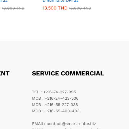
HT22
D’humidité DHT22
D
13.500
TND
18.000
TND
15.000
TND
ENT
SERVICE COMMERCIAL
TEL : +216-74-227-995
MOB : +216-24-423-536
MOB : +216-55-227-038
MOB : +216-55-400-403
EMAIL: contact@smart-cube.biz