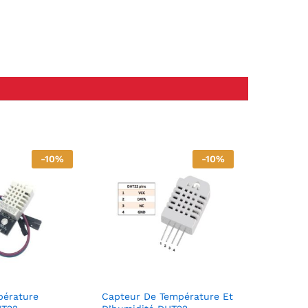
-
10
%
-
10
%
pérature
Capteur De Température Et