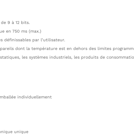
e 9 à 12 bits.
que en 750 ms (max.)
définissables par l’utilisateur.
ppareils dont la température est en dehors des limites programm
tatiques, les systèmes industriels, les produits de consommati
mballée individuellement
 unique unique