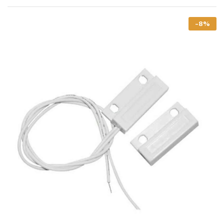
-
8
%