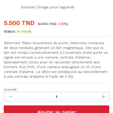
Survolez l'image pour l'agrandir
5.500
TND
6.000
TND
(-8%)
Statut:
In stock
Détecteur filaire d’ouverture de porte. Détecteur compose
de deux modules générant un lien magnétique. Dés que le
lien est rompu consécutivement a l’ouverture d’une porte un
signal est envoyé a une camera, centrale d’alarme…
Spécialement conçu pour se raccorder directement aux
borniers d’un DVR, d’une camera analogique ou IP, d’une
centrale d’alarme. Le 4603 est prédisposé au raccordement
à une centrale d’alarme à l’aide de 2 fils.
Quantité:
Capteur
Magnétique
Filaire
MC-
Ajouter au panier
38