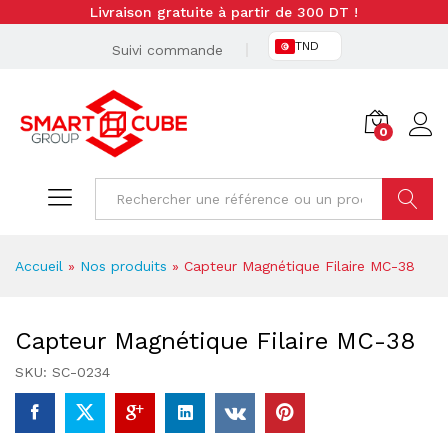
Livraison gratuite à partir de 300 DT !
TND
Suivi commande
0
Cherche
Accueil
»
Nos produits
»
Capteur Magnétique Filaire MC-38
Capteur Magnétique Filaire MC-38
SKU:
SC-0234