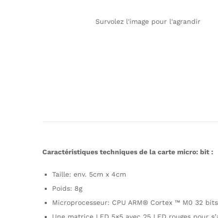
Survolez l'image pour l'agrandir
Caractéristiques techniques de la carte micro: bit :
Taille: env. 5cm x 4cm
Poids: 8g
Microprocesseur: CPU ARM® Cortex ™ M0 32 bits
Une matrice LED 5×5 avec 25 LED rouges pour s’a