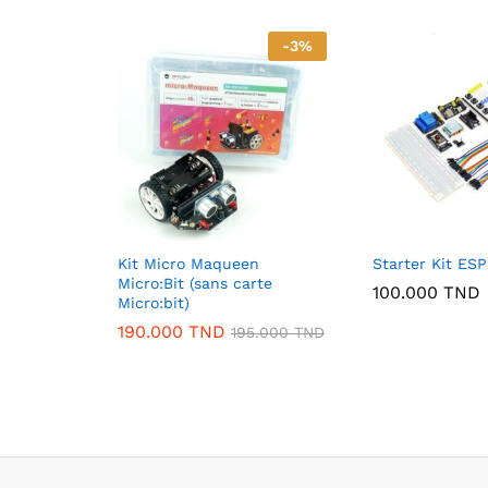
-
3
%
Kit Micro Maqueen
Starter Kit ES
Micro:Bit (sans carte
100.000
TND
Micro:bit)
190.000
TND
195.000
TND