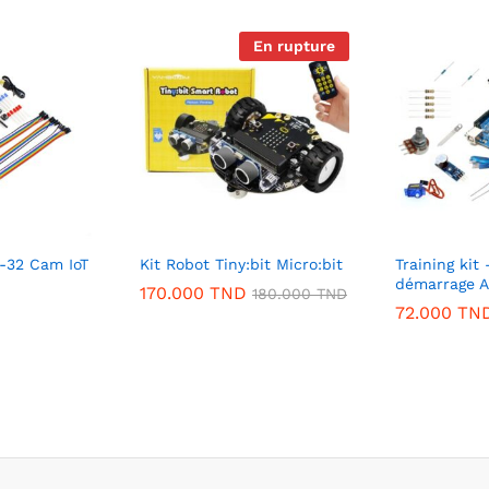
En rupture
P-32 Cam IoT
Kit Robot Tiny:bit Micro:bit
Training kit 
démarrage A
170.000
TND
180.000
TND
72.000
TN