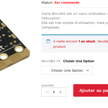
Statut:
Sur commande
Carte Microbit est un nano-ordinateur
l’éducation.
Elle est très simple d’utilisation, mais
complexes.
Il reste encore
1 en stock
. Veuil
produit
MicroBit V1:
Choisir Une Option
Quantité:
Carte
Ajouter au pa
de
développement
Micro
Bit