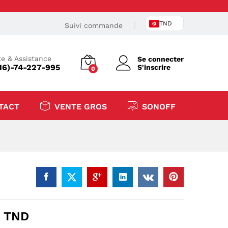
TND
Suivi commande
e & Assistance
Se connecter
16)-74-227-995
S'inscrire
0
TACT
VENTE GROS
SONOFF
Plage
0
TND