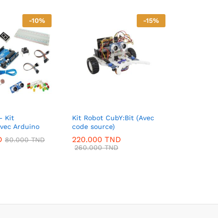
-
10
%
-
15
%
– Kit
Kit Robot CubY:Bit (Avec
vec Arduino
code source)
D
220.000
TND
80.000
TND
260.000
TND