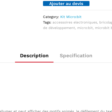
Ajouter au devis
BBC
V1
quantité
Category:
Kit Micro:bit
Tags:
accessoires electroniques
,
bricola
de développement
,
micro:bit
,
microbit 
Description
Specification
llumer et peut afficher des motifs animés, le défilement du te