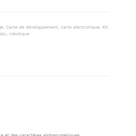
ge
,
Carte de développement
,
carte electronique
,
Kit
bbc
,
robotique
xte et des caractères alphanumériques