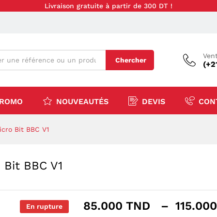
Livraison gratuite à partir de 300 DT !
Vent
Chercher
(+2
ROMO
NOUVEAUTÉS
DEVIS
CON
cro Bit BBC V1
 Bit BBC V1
85.000
TND
–
115.00
En rupture