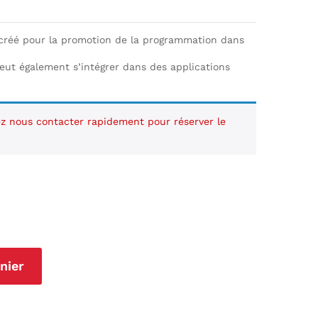
de
prix :
85.000 TND
 créé pour la promotion de la programmation dans
à
115.000 TND
 peut également s’intégrer dans des applications
lez nous contacter rapidement pour réserver le
nier