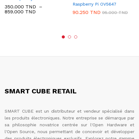
Raspberry Pi OV5647
350.000
TND
–
Plage
859.000
TND
90.250
TND
95.000
TND
de
prix :
350.000 TND
à
859.000 TND
SMART CUBE RETAIL
SMART CUBE est un distributeur et vendeur spécialisé dans
les produits électroniques. Notre entreprise se démarque par
sa philosophie novatrice centrée sur l'Open Hardware et
l'Open Source, nous permettant de concevoir et développer
des produits électroniques exclusifs. Explorez notre gamme