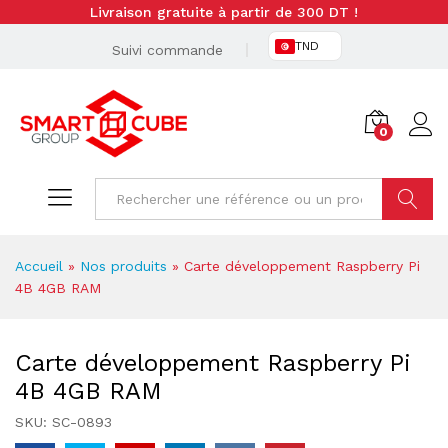
Livraison gratuite à partir de 300 DT !
TND
Suivi commande
0
Cherche
Accueil
»
Nos produits
»
Carte développement Raspberry Pi
4B 4GB RAM
Carte développement Raspberry Pi
4B 4GB RAM
SKU:
SC-0893