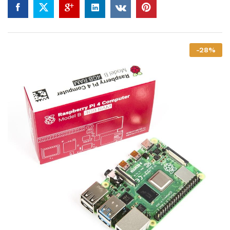
-
28
%