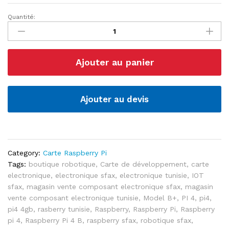
Quantité:
Carte
développement
Raspberry
Pi
Ajouter au panier
4B
4GB
RAM
quantité
Ajouter au devis
Category:
Carte Raspberry Pi
Tags:
boutique robotique
,
Carte de développement
,
carte
electronique
,
electronique sfax
,
electronique tunisie
,
IOT
sfax
,
magasin vente composant electronique sfax
,
magasin
vente composant electronique tunisie
,
Model B+
,
PI 4
,
pi4
,
pi4 4gb
,
rasberry tunisie
,
Raspberry
,
Raspberry Pi
,
Raspberry
pi 4
,
Raspberry Pi 4 B
,
raspberry sfax
,
robotique sfax
,