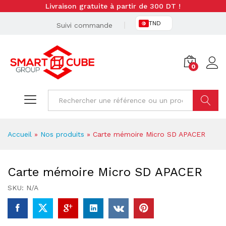
Livraison gratuite à partir de 300 DT !
TND
Suivi commande
0
Cherche
Accueil
»
Nos produits
»
Carte mémoire Micro SD APACER
Carte mémoire Micro SD APACER
SKU:
N/A