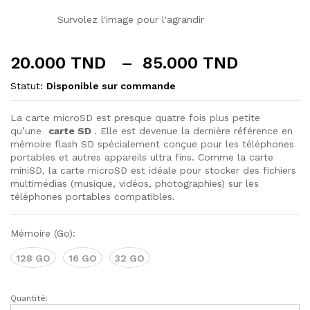
Survolez l'image pour l'agrandir
Plage
20.000
TND
–
85.000
TND
de
Statut:
Disponible sur commande
prix :
20.000 
La carte microSD est presque quatre fois plus petite
à
qu’une
carte SD
. Elle est devenue la dernière référence en
85.000 
mémoire flash SD spécialement conçue pour les téléphones
portables et autres appareils ultra fins. Comme la carte
miniSD, la carte microSD est idéale pour stocker des fichiers
multimédias (musique, vidéos, photographies) sur les
téléphones portables compatibles.
Mémoire (Go):
128 GO
16 GO
32 GO
Quantité:
Carte