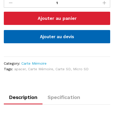
mémoire
Micro
SD
Ajouter au panier
APACER
quantité
Ajouter au devis
Category:
Carte Mémoire
Tags:
apacer
,
Carte Mémoire
,
Carte SD
,
Micro SD
Description
Specification