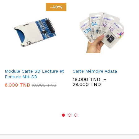
-
40
%
Module Carte SD Lecture et
Carte Mémoire Adata
Ecriture MH-SD
19.000
TND
–
Plage
29.000
TND
6.000
TND
10.000
TND
de
prix :
19.000 TND
à
29.000 TND