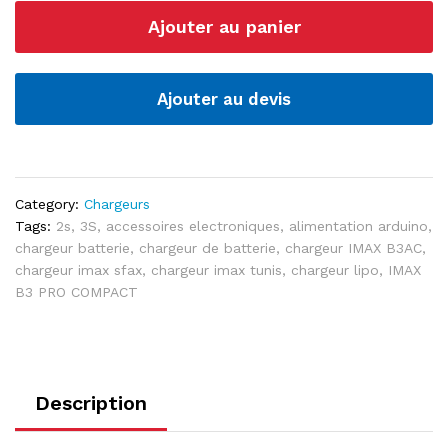
IMAX
Ajouter au panier
B3
PRO
COMPACT
2S
Ajouter au devis
3S
quantité
Category:
Chargeurs
Tags:
2s
,
3S
,
accessoires electroniques
,
alimentation arduino
,
chargeur batterie
,
chargeur de batterie
,
chargeur IMAX B3AC
,
chargeur imax sfax
,
chargeur imax tunis
,
chargeur lipo
,
IMAX
B3 PRO COMPACT
Description