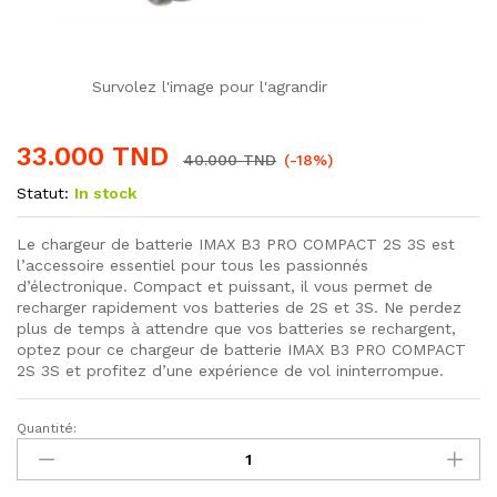
Survolez l'image pour l'agrandir
33.000
TND
40.000
TND
(-18%)
Statut:
In stock
Le chargeur de batterie IMAX B3 PRO COMPACT 2S 3S est
l’accessoire essentiel pour tous les passionnés
d’électronique. Compact et puissant, il vous permet de
recharger rapidement vos batteries de 2S et 3S. Ne perdez
plus de temps à attendre que vos batteries se rechargent,
optez pour ce chargeur de batterie IMAX B3 PRO COMPACT
2S 3S et profitez d’une expérience de vol ininterrompue.
Quantité:
Chargeur
de
batterie