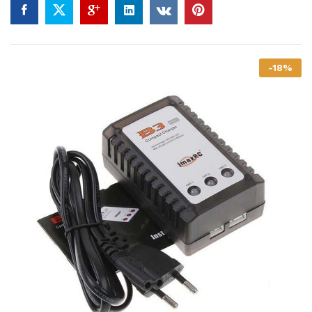
-
18
%