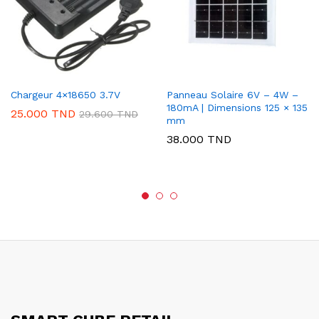
Chargeur 4×18650 3.7V
Panneau Solaire 6V – 4W –
180mA | Dimensions 125 × 135
25.000
TND
29.600
TND
mm
38.000
TND