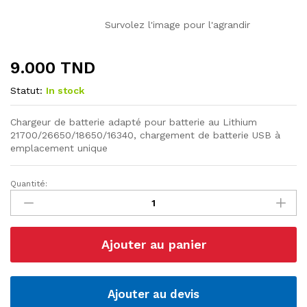
Survolez l'image pour l'agrandir
9.000
TND
Statut:
In stock
Chargeur de batterie adapté pour batterie au Lithium
21700/26650/18650/16340, chargement de batterie USB à
emplacement unique
Quantité:
Chargeur
intelligent
pour
1
Ajouter au panier
pile
Compatible
18650,
21700,
Ajouter au devis
26650,