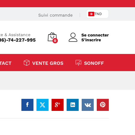
TND
Suivi commande
e & Assistance
Se connecter
16)-74-227-995
S'inscrire
0
TACT
VENTE GROS
SONOFF