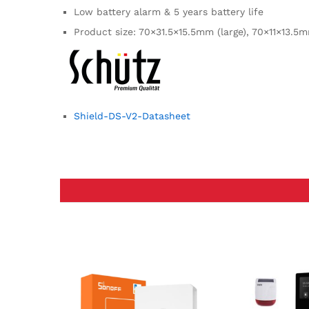
Low battery alarm & 5 years battery life
Product size: 70×31.5×15.5mm (large), 70×11×13.5m
Shield-DS-V2-Datasheet