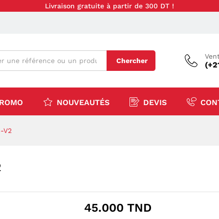
Livraison gratuite à partir de 300 DT !
Vent
Chercher
(+2
ROMO
NOUVEAUTÉS
DEVIS
CON
S-V2
2
45.000
TND