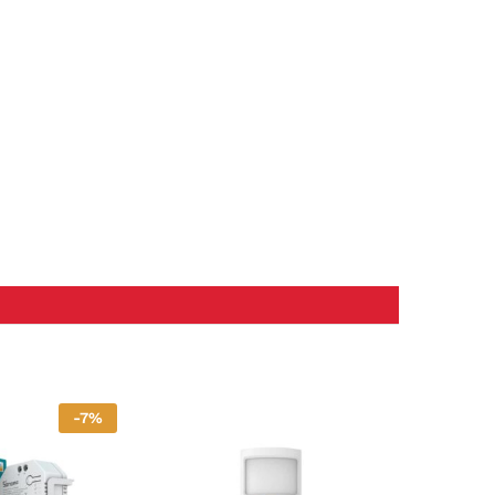
-
7
%