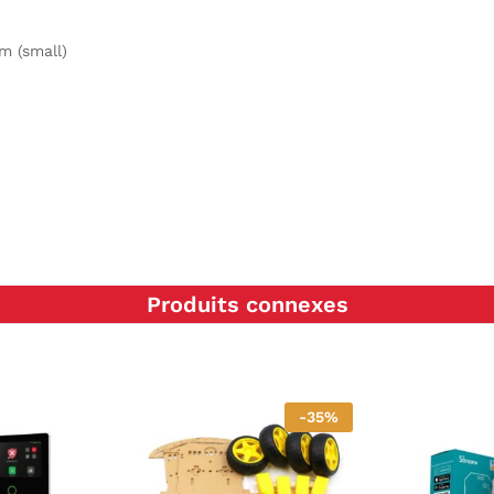
m (small)
Produits connexes
-
35
%