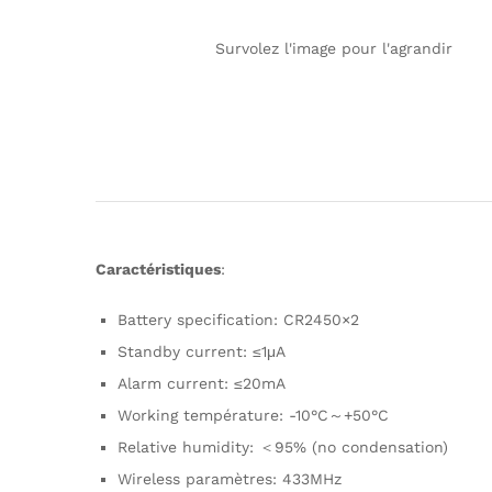
Survolez l'image pour l'agrandir
Caractéristiques
:
Battery specification: CR2450×2
Standby current: ≤1μA
Alarm current: ≤20mA
Working température: -10°C～+50°C
Relative humidity: ＜95% (no condensation)
Wireless paramètres: 433MHz