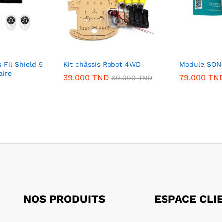
 Fil Shield 5
Kit châssis Robot 4WD
Module SON
aire
39.000
TND
79.000
TN
60.000
TND
NOS PRODUITS
ESPACE CLI