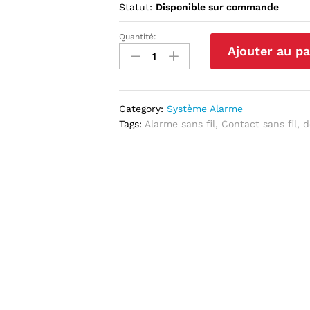
Statut:
Disponible sur commande
Quantité:
Contact
Ajouter au pa
sans
fil
SHIELD-
DS-
Category:
Système Alarme
V2
Tags:
Alarme sans fil
,
Contact sans fil
,
d
quantité