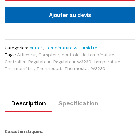
:
DC
12V-
Ajouter au devis
24V
20A
|
AC
Catégories:
Autres
,
Température & Humidité
110V-
Tags:
Afficheur
,
Compteur
,
contrôle de température
,
220V
Controller
,
Régulateur
,
Régulateur w3230
,
temperature
,
10A
Thermomètre
,
Thermostat
,
Thermostat W3230
quantité
Description
Specification
Caractéristiques
: