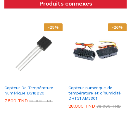
Produits connexes
-
25
%
-
26
%
Capteur De Température
Capteur numérique de
Numérique DS18B20
température et d’humidité
DHT21 AM2301
7.500
TND
10.000
TND
28.000
TND
38.000
TND