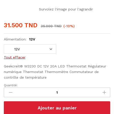
Survolez l'image pour l'agrandir
31.500
TND
35.000
TND
(-10%)
Alimentation:
12V
Tout effacer
Geekcreit® W3230 DC 12V 20A LED Thermostat Régulateur
numérique Thermostat Thermomètre Commutateur de
contrôle de température
Quantité:
Digital
Température
Controller
Thermostat
Ajouter au panier
W3230