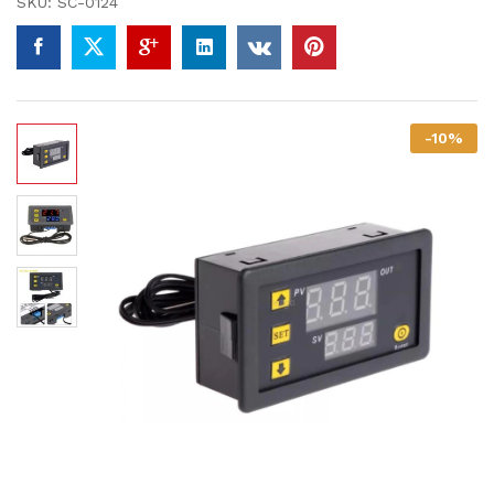
SKU:
SC-0124
-
10
%