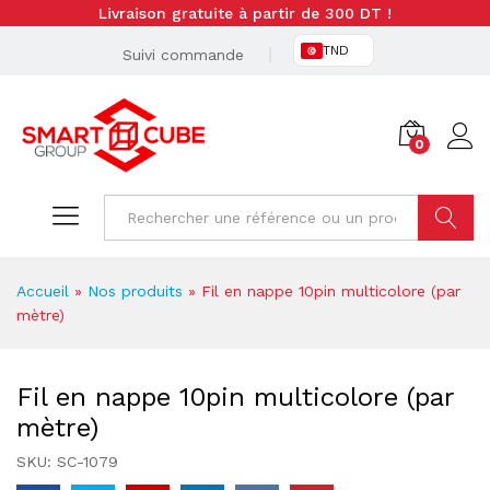
Livraison gratuite à partir de 300 DT !
TND
Suivi commande
0
Cherche
Accueil
»
Nos produits
»
Fil en nappe 10pin multicolore (par
mètre)
Fil en nappe 10pin multicolore (par
mètre)
SKU:
SC-1079