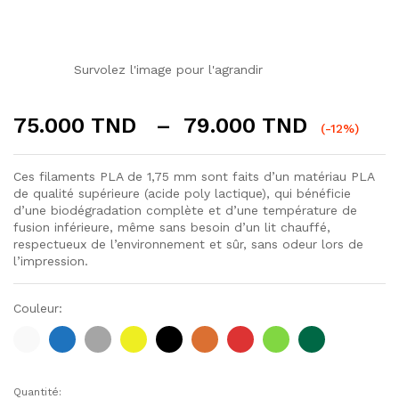
Survolez l'image pour l'agrandir
Plage
75.000
TND
–
79.000
TND
(-12%)
de
prix :
Ces filaments PLA de 1,75 mm sont faits d’un matériau PLA
75.000
de qualité supérieure (acide poly lactique), qui bénéficie
à
d’une biodégradation complète et d’une température de
79.000
fusion inférieure, même sans besoin d’un lit chauffé,
respectueux de l’environnement et sûr, sans odeur lors de
l’impression.
Couleur:
Quantité:
Filament