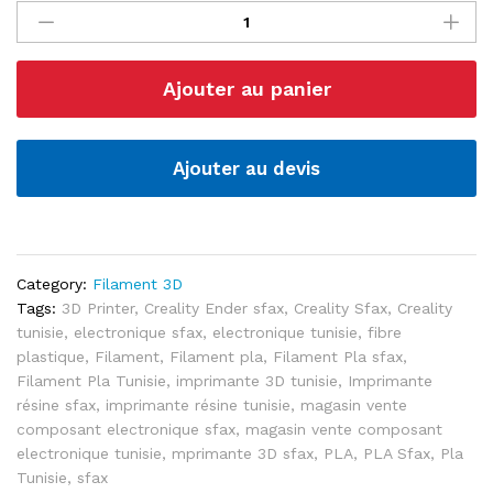
PLA
1.75mm
Bobine
Ajouter au panier
1KG
"Creality
Ender"
quantité
Ajouter au devis
Category:
Filament 3D
Tags:
3D Printer
,
Creality Ender sfax
,
Creality Sfax
,
Creality
tunisie
,
electronique sfax
,
electronique tunisie
,
fibre
plastique
,
Filament
,
Filament pla
,
Filament Pla sfax
,
Filament Pla Tunisie
,
imprimante 3D tunisie
,
Imprimante
résine sfax
,
imprimante résine tunisie
,
magasin vente
composant electronique sfax
,
magasin vente composant
electronique tunisie
,
mprimante 3D sfax
,
PLA
,
PLA Sfax
,
Pla
Tunisie
,
sfax