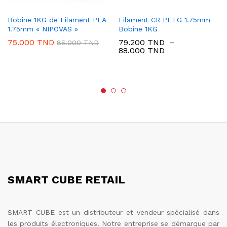
Bobine 1KG de Filament PLA
Filament CR PETG 1.75mm
1.75mm « NIPOVAS »
Bobine 1KG
75.000
TND
79.200
TND
–
85.000
TND
Plage
88.000
TND
de
prix :
79.200 TND
à
88.000 TND
SMART CUBE RETAIL
SMART CUBE est un distributeur et vendeur spécialisé dans
les produits électroniques. Notre entreprise se démarque par