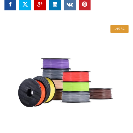
-
12
%