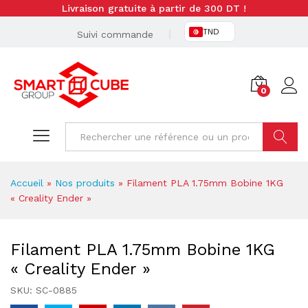
Livraison gratuite à partir de 300 DT !
TND
Suivi commande
0
Cherche
Accueil
»
Nos produits
»
Filament PLA 1.75mm Bobine 1KG
« Creality Ender »
Filament PLA 1.75mm Bobine 1KG
« Creality Ender »
SKU:
SC-0885