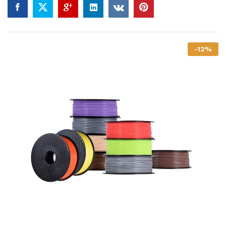
-
12
%