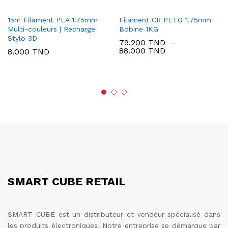
15m Filament PLA 1.75mm
Filament CR PETG 1.75mm
Multi-couleurs | Recharge
Bobine 1KG
Stylo 3D
79.200
TND
–
Plage
88.000
TND
8.000
TND
de
prix :
79.200 TND
à
88.000 TND
SMART CUBE RETAIL
SMART CUBE est un distributeur et vendeur spécialisé dans
les produits électroniques. Notre entreprise se démarque par