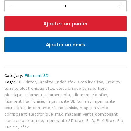
PLA
1.75mm
Bobine
Ajouter au panier
1KG
"Creality
Ender"
quantité
Ajouter au devis
Category:
Filament 3D
Tags:
3D Printer
,
Creality Ender sfax
,
Creality Sfax
,
Creality
tunisie
,
electronique sfax
,
electronique tunisie
,
fibre
plastique
,
Filament
,
Filament pla
,
Filament Pla sfax
,
Filament Pla Tunisie
,
imprimante 3D tunisie
,
Imprimante
résine sfax
,
imprimante résine tunisie
,
magasin vente
composant electronique sfax
,
magasin vente composant
electronique tunisie
,
mprimante 3D sfax
,
PLA
,
PLA Sfax
,
Pla
Tunisie
,
sfax