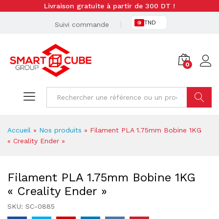
Livraison gratuite à partir de 300 DT !
TND
Suivi commande
0
Cherche
Accueil
»
Nos produits
»
Filament PLA 1.75mm Bobine 1KG
« Creality Ender »
Filament PLA 1.75mm Bobine 1KG
« Creality Ender »
SKU:
SC-0885