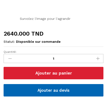
Survolez l'image pour l'agrandir
2640.000
TND
Statut:
Disponible sur commande
Quantité:
Imprimante
3D
Creality
Ender
Ajouter au panier
3-
S1
Plus
quantité
Ajouter au devis