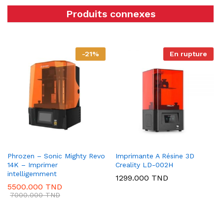
Produits connexes
-
21
%
En rupture
Phrozen – Sonic Mighty Revo
Imprimante A Résine 3D
14K – Imprimer
Creality LD-002H
intelligemment
1299.000
TND
5500.000
TND
7000.000
TND