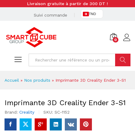
Livraison gratuite à partir de 300 DT !
TND
Suivi commande
0
Cherche
Accueil
»
Nos produits
»
Imprimante 3D Creality Ender 3-S1
Imprimante 3D Creality Ender 3-S1
Brand:
Creality
SKU:
SC-1152