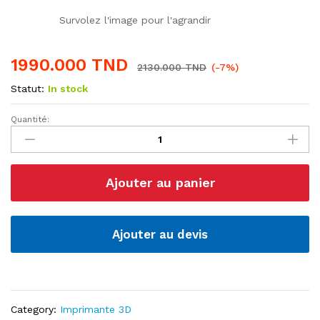
Survolez l'image pour l'agrandir
1990.000
TND
2130.000
TND
(-7%)
Statut:
In stock
Quantité:
Imprimante
3D
Creality
Ender
Ajouter au panier
3-
S1
quantité
Ajouter au devis
Category:
Imprimante 3D