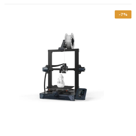
-
7
%