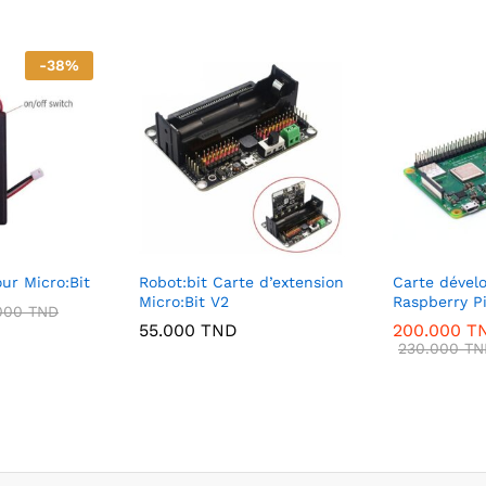
-
38
%
ur Micro:Bit
Robot:bit Carte d’extension
Carte déve
Micro:Bit V2
Raspberry P
000
TND
55.000
TND
200.000
T
230.000
TN