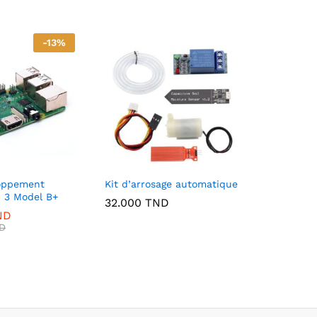
-
13
%
loppement
Kit d’arrosage automatique
i 3 Model B+
32.000
TND
ND
D