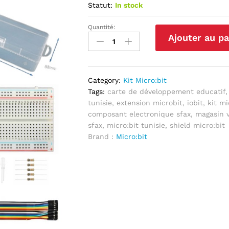
Statut:
In stock
Quantité:
Kit
Ajouter au pa
Créatif
pour
jeunes
inventeurs
Category:
Kit Micro:bit
Micro:Bit
Tags:
carte de développement educatif
V2
tunisie
,
extension microbit
,
iobit
,
kit mi
quantité
composant electronique sfax
,
magasin 
sfax
,
micro:bit tunisie
,
shield micro:bit
Brand :
Micro:bit