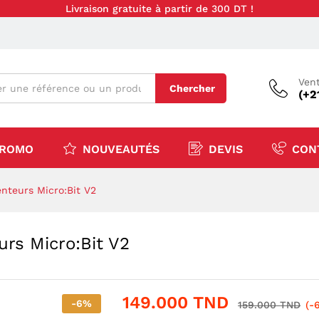
Livraison gratuite à partir de 300 DT !
Vent
Chercher
(+2
ROMO
NOUVEAUTÉS
DEVIS
CON
enteurs Micro:Bit V2
urs Micro:Bit V2
149.000
TND
-
6
%
159.000
TND
(-