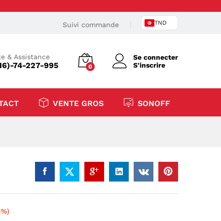
TND
Suivi commande
e & Assistance
Se connecter
16)-74-227-995
S'inscrire
0
TACT
VENTE GROS
SONOFF
6%)