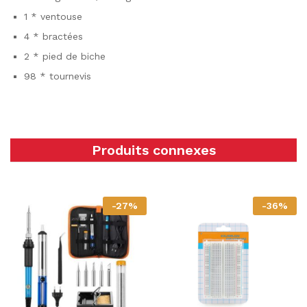
1 * ventouse
4 * bractées
2 * pied de biche
98 * tournevis
Produits connexes
-
27
%
-
36
%