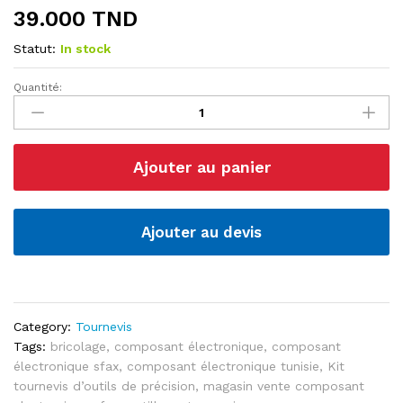
39.000
TND
Statut:
In stock
Quantité:
Kit
Tournevis
de
Précision
Ajouter au panier
115
en
1
quantité
Ajouter au devis
Category:
Tournevis
Tags:
bricolage
,
composant électronique
,
composant
électronique sfax
,
composant électronique tunisie
,
Kit
tournevis d’outils de précision
,
magasin vente composant