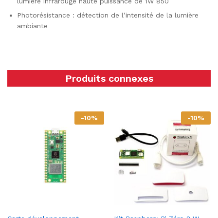
lumière infrarouge haute puissance de 1W 850
Photorésistance : détection de l’intensité de la lumière
ambiante
Produits connexes
-
10
%
-
10
%