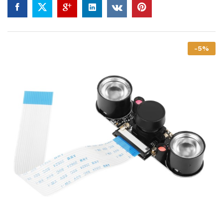
-
5
%