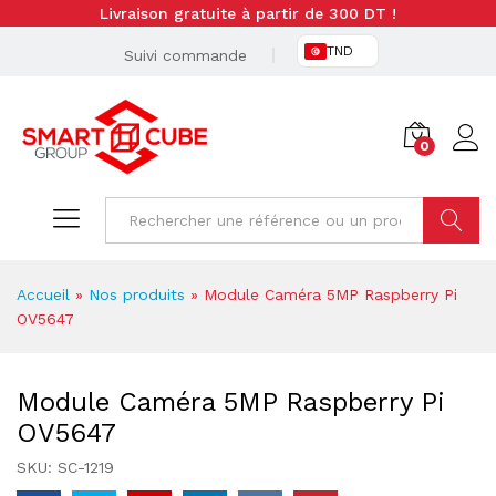
Livraison gratuite à partir de 300 DT !
TND
Suivi commande
0
Cherche
Accueil
»
Nos produits
»
Module Caméra 5MP Raspberry Pi
OV5647
Module Caméra 5MP Raspberry Pi
OV5647
SKU:
SC-1219