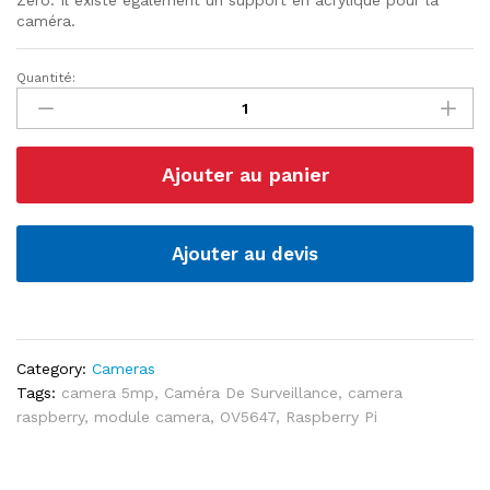
caméra.
Quantité:
Module
Caméra
5MP
Raspberry
Ajouter au panier
Pi
OV5647
quantité
Ajouter au devis
Category:
Cameras
Tags:
camera 5mp
,
Caméra De Surveillance
,
camera
raspberry
,
module camera
,
OV5647
,
Raspberry Pi