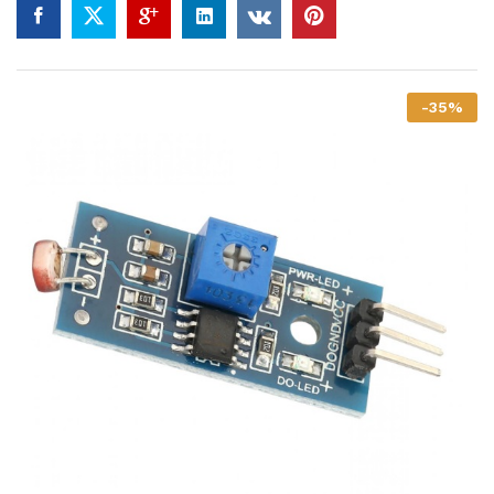
-
35
%