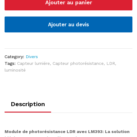
Ajouter au panier
à
Photorésistance
LDR
quantité
Ajouter au devis
Category:
Divers
Tags:
Capteur lumiére
,
Capteur photorésistance
,
LDR
,
luminosité
Description
Module de photorésistance LDR avec LM393: La solution