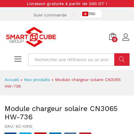
Livraison gratuite à partir de 300 DT !
TND
Suivi commande
0
Cherche
Accueil
»
Nos produits
»
Module chargeur solaire CN3065
HW-736
Module chargeur solaire CN3065
HW-736
SKU:
SC-0410