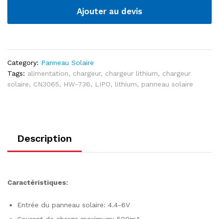
Ajouter au devis
Category:
Panneau Solaire
Tags:
alimentation
,
chargeur
,
chargeur lithium
,
chargeur
solaire
,
CN3065
,
HW-736
,
LIPO
,
lithium
,
panneau solaire
Description
Caractéristiques:
Entrée du panneau solaire: 4.4-6V
Courant de charge maximum: 500mA