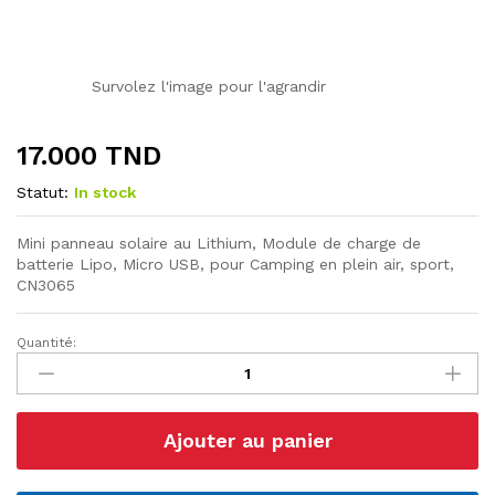
Survolez l'image pour l'agrandir
17.000
TND
Statut:
In stock
Mini panneau solaire au Lithium, Module de charge de
batterie Lipo, Micro USB, pour Camping en plein air, sport,
CN3065
Quantité:
Module
chargeur
solaire
CN3065
Ajouter au panier
HW-
736
quantité