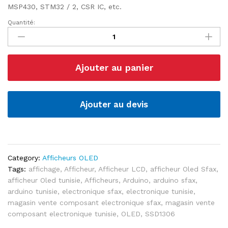
MSP430, STM32 / 2, CSR IC, etc.
Quantité:
Module
d’affichage
OLED
de
Ajouter au panier
0,96
pouces
et
de
Ajouter au devis
résolution
128×64
quantité
Category:
Afficheurs OLED
Tags:
affichage
,
Afficheur
,
Afficheur LCD
,
afficheur Oled Sfax
,
afficheur Oled tunisie
,
Afficheurs
,
Arduino
,
arduino sfax
,
arduino tunisie
,
electronique sfax
,
electronique tunisie
,
magasin vente composant electronique sfax
,
magasin vente
composant electronique tunisie
,
OLED
,
SSD1306