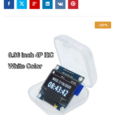
-
25
%