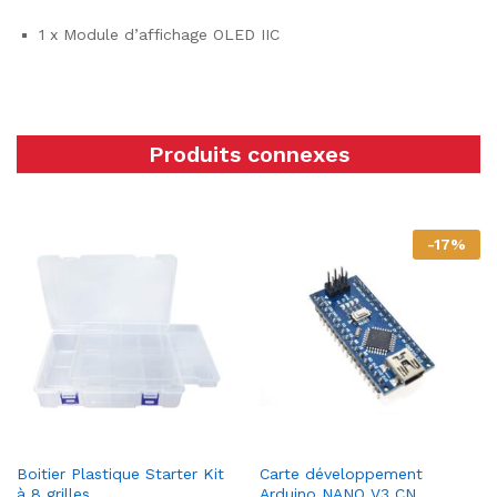
1 x Module d’affichage OLED IIC
Produits connexes
-
17
%
Boitier Plastique Starter Kit
Carte développement
à 8 grilles
Arduino NANO V3 CN