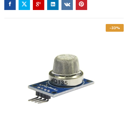
-
33
%