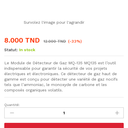
Survolez l'image pour l'agrandir
8.000
TND
12.000
TND
(-33%)
Statut:
In stock
Le Module de Détecteur de Gaz MQ-135 MQ135 est l’outil
indispensable pour garantir la sécurité de vos projets
électriques et électroniques. Ce détecteur de gaz haut de
gamme est conçu pour détecter une variété de gaz nocifs
tels que l’ammoniac, le monoxyde de carbone et les
composés organiques volatils.
Quantité:
Module
de
Détecteur
de