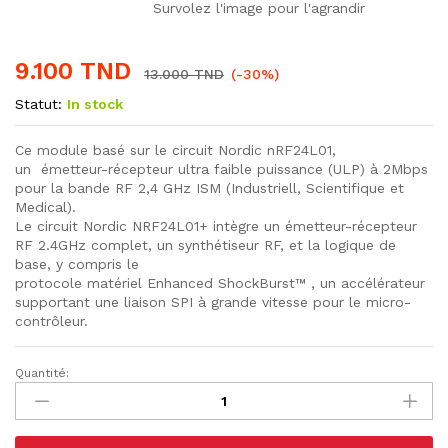
Survolez l'image pour l'agrandir
9.100
TND
13.000
TND
(-30%)
Statut:
In stock
Ce module basé sur le circuit Nordic nRF24L01,
un émetteur-récepteur ultra faible puissance (ULP) à 2Mbps
pour la bande RF 2,4 GHz ISM (Industriell, Scientifique et
Medical).
Le circuit Nordic NRF24L01+ intègre un émetteur-récepteur
RF 2.4GHz complet, un synthétiseur RF, et la logique de
base, y compris le
protocole matériel Enhanced ShockBurst™ , un accélérateur
supportant une liaison SPI à grande vitesse pour le micro-
contrôleur.
Quantité:
Module
Emetteur
Récepteur
NRF24L01