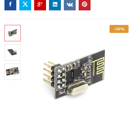
-
30
%