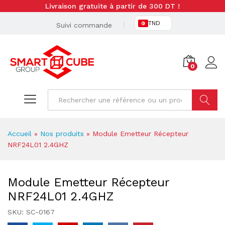
Livraison gratuite à partir de 300 DT !
TND
Suivi commande
0
Cherche
Accueil
»
Nos produits
»
Module Emetteur Récepteur
NRF24L01 2.4GHZ
Module Emetteur Récepteur
NRF24L01 2.4GHZ
SKU:
SC-0167