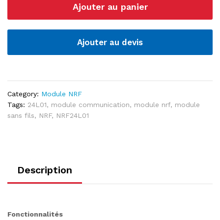
Ajouter au panier
2.4GHZ
quantité
Ajouter au devis
Category:
Module NRF
Tags:
24L01
,
module communication
,
module nrf
,
module
sans fils
,
NRF
,
NRF24L01
Description
Fonctionnalités