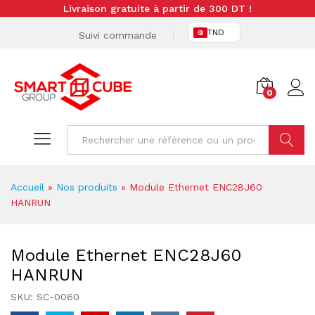
Livraison gratuite à partir de 300 DT !
TND
Suivi commande
0
Cherche
Accueil
»
Nos produits
»
Module Ethernet ENC28J60
HANRUN
Module Ethernet ENC28J60
HANRUN
SKU:
SC-0060