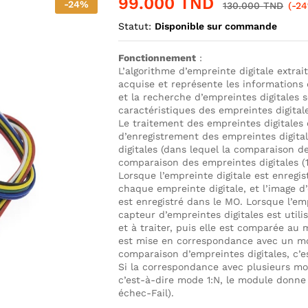
99.000
TND
-
24
%
130.000
TND
(-2
Statut:
Disponible sur commande
Fonctionnement
:
L’algorithme d’empreinte digitale extrai
acquise et représente les informations 
et la recherche d’empreintes digitales s
caractéristiques des empreintes digital
Le traitement des empreintes digitales
d’enregistrement des empreintes digita
digitales (dans lequel la comparaison de
comparaison des empreintes digitales (1:
Lorsque l’empreinte digitale est enregis
chaque empreinte digitale, et l’image d
est enregistré dans le MO. Lorsque l’em
capteur d’empreintes digitales est utilis
et à traiter, puis elle est comparée au 
est mise en correspondance avec un mo
comparaison d’empreintes digitales, c’e
Si la correspondance avec plusieurs mo
c’est-à-dire mode 1:N, le module donne 
échec-Fail).