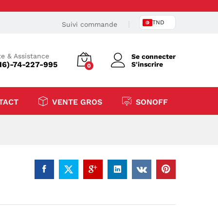
TND
Suivi commande
e & Assistance
Se connecter
16)-74-227-995
S'inscrire
0
TACT
VENTE GROS
SONOFF