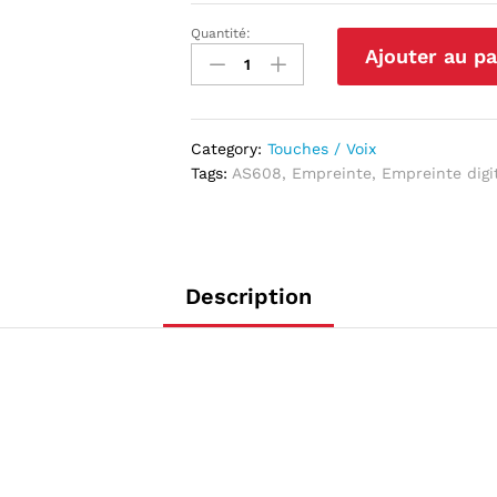
Quantité:
Module
Ajouter au pa
Lecteur
Empreinte
Digitale
Fingerprint
Category:
Touches / Voix
Pour
Tags:
AS608
,
Empreinte
,
Empreinte digi
Arduino
AS608
quantité
Description