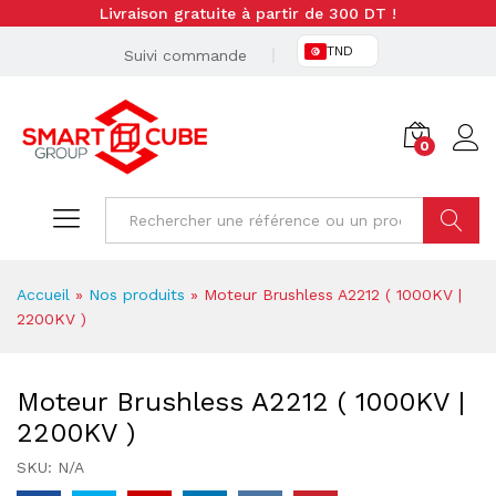
Livraison gratuite à partir de 300 DT !
TND
Suivi commande
0
Cherche
Accueil
»
Nos produits
»
Moteur Brushless A2212 ( 1000KV |
2200KV )
Moteur Brushless A2212 ( 1000KV |
2200KV )
SKU:
N/A