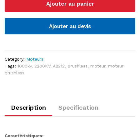
Ajouter au panier
1000KV
|
2200KV
)
Ajouter au devis
quantité
Category:
Moteurs
Tags:
1000kv
,
2200KV
,
A2212
,
Brushless
,
moteur
,
moteur
brushless
Description
Specification
Caractéristiques: