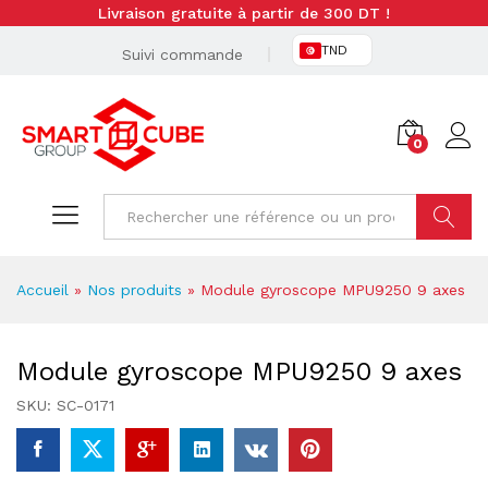
Livraison gratuite à partir de 300 DT !
TND
Suivi commande
0
Cherche
Accueil
»
Nos produits
»
Module gyroscope MPU9250 9 axes
Module gyroscope MPU9250 9 axes
SKU:
SC-0171