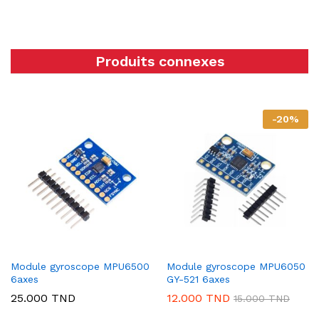
Produits connexes
-
20
%
Module gyroscope MPU6500
Module gyroscope MPU6050
6axes
GY-521 6axes
25.000
TND
12.000
TND
15.000
TND