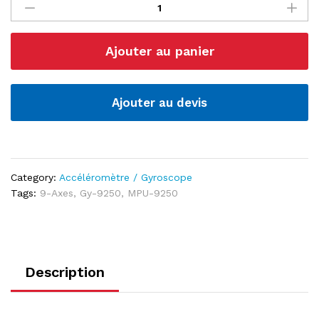
gyroscope
MPU9250
9
Ajouter au panier
axes
quantité
Ajouter au devis
Category:
Accéléromètre / Gyroscope
Tags:
9-Axes
,
Gy-9250
,
MPU-9250
Description