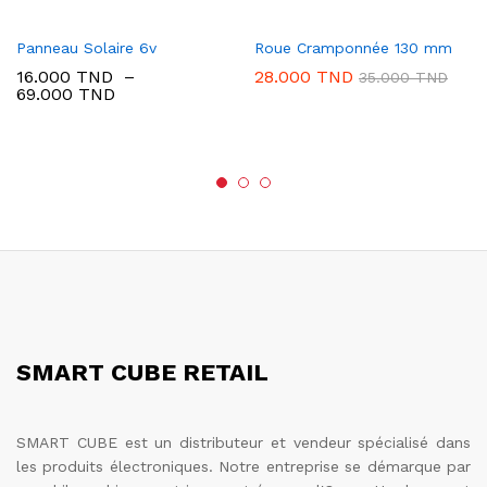
Panneau Solaire 6v
Roue Cramponnée 130 mm
16.000
TND
–
28.000
TND
35.000
TND
Plage
69.000
TND
de
prix :
16.000 TND
à
69.000 TND
SMART CUBE RETAIL
SMART CUBE est un distributeur et vendeur spécialisé dans
les produits électroniques. Notre entreprise se démarque par