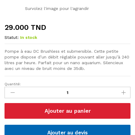
Survolez l'image pour l'agrandir
29.000
TND
Statut:
In stock
Pompe à eau DC Brushless et submersible. Cette petite
pompe dispose d’un débit réglable pouvant aller jusqu’à 240
litres par heure. Parfait pour un nano aquarium. Silencieux
avec un niveau de bruit moins de 35db.
Quantité:
Pompe
À
Eau
DC
Ajouter au panier
12V
quantité
Ajouter au devis