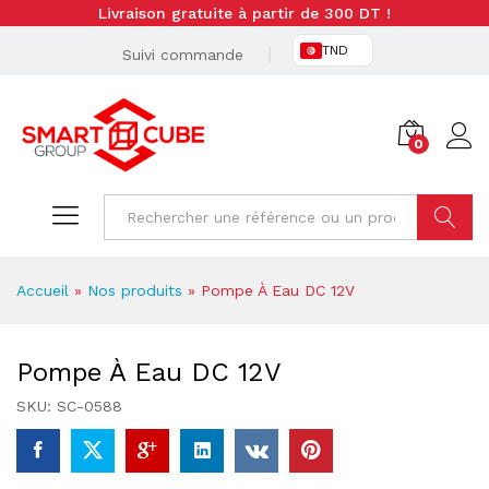
Livraison gratuite à partir de 300 DT !
TND
Suivi commande
0
Cherche
Accueil
»
Nos produits
»
Pompe À Eau DC 12V
Pompe À Eau DC 12V
SKU:
SC-0588