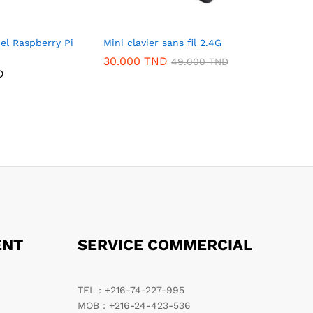
iel Raspberry Pi
Mini clavier sans fil 2.4G
30.000
TND
49.000
TND
D
ENT
SERVICE COMMERCIAL
TEL : +216-74-227-995
MOB : +216-24-423-536