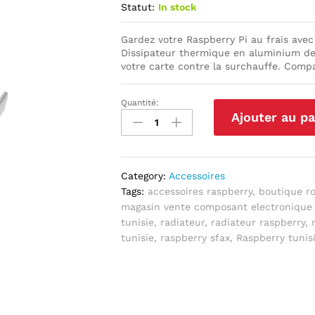
Statut:
In stock
Gardez votre Raspberry Pi au frais avec
Dissipateur thermique en aluminium de
votre carte contre la surchauffe. Compat
Quantité:
Radiateurs
Ajouter au pa
pour
RPi
Aluminium
quantité
Category:
Accessoires
Tags:
accessoires raspberry
,
boutique r
magasin vente composant electronique 
tunisie
,
radiateur
,
radiateur raspberry
,
tunisie
,
raspberry sfax
,
Raspberry tunis