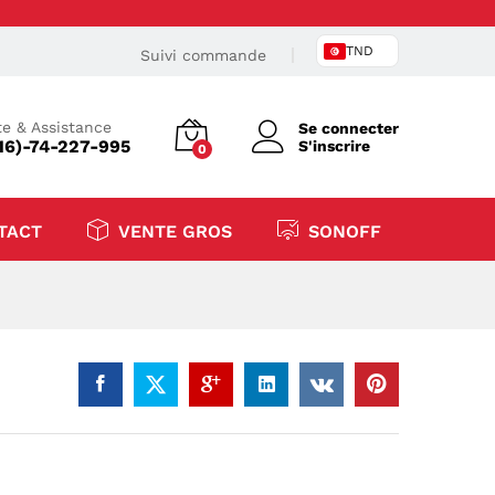
TND
Suivi commande
e & Assistance
Se connecter
16)-74-227-995
S'inscrire
0
TACT
VENTE GROS
SONOFF