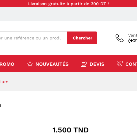
Livraison gratuite à partir de 300 DT !
Vent
Chercher
(+2
ROMO
NOUVEAUTÉS
DEVIS
CON
nium
m
1.500
TND