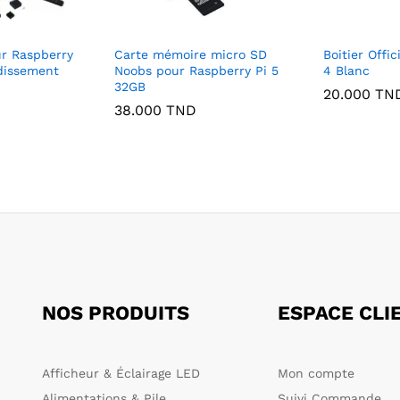
ur Raspberry
Carte mémoire micro SD
Boitier Offic
idissement
Noobs pour Raspberry Pi 5
4 Blanc
32GB
20.000
TN
38.000
TND
NOS PRODUITS
ESPACE CLI
Afficheur & Éclairage LED
Mon compte
Alimentations & Pile
Suivi Commande