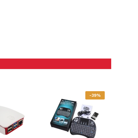
-
39
%