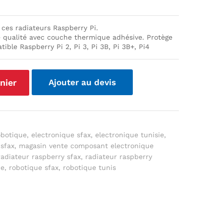
 ces radiateurs Raspberry Pi.
 qualité avec couche thermique adhésive. Protège
ible Raspberry Pi 2, Pi 3, Pi 3B, Pi 3B+, Pi4
nier
Ajouter au devis
obotique
,
electronique sfax
,
electronique tunisie
,
sfax
,
magasin vente composant electronique
radiateur raspberry sfax
,
radiateur raspberry
ie
,
robotique sfax
,
robotique tunis