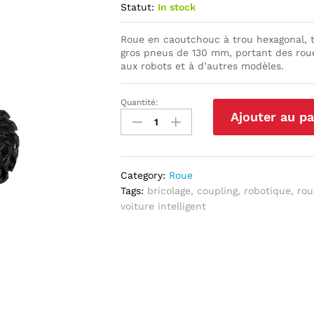
Statut:
In stock
Roue en caoutchouc à trou hexagonal, t
gros pneus de 130 mm, portant des roues
aux robots et à d’autres modèles.
Quantité:
Roue
Ajouter au pa
Cramponnée
130
mm
quantité
Category:
Roue
Tags:
bricolage
,
coupling
,
robotique
,
rou
voiture intelligent