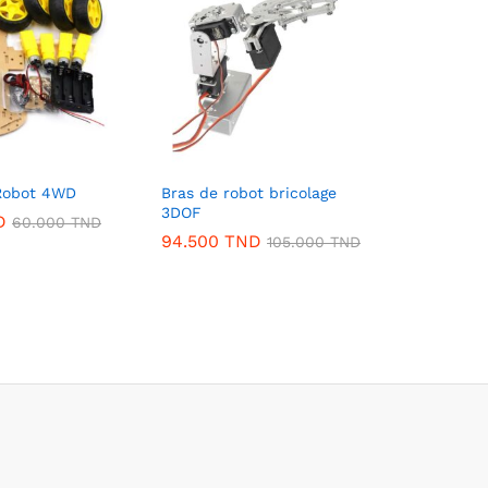
 Robot 4WD
Bras de robot bricolage
3DOF
D
60.000
TND
94.500
TND
105.000
TND