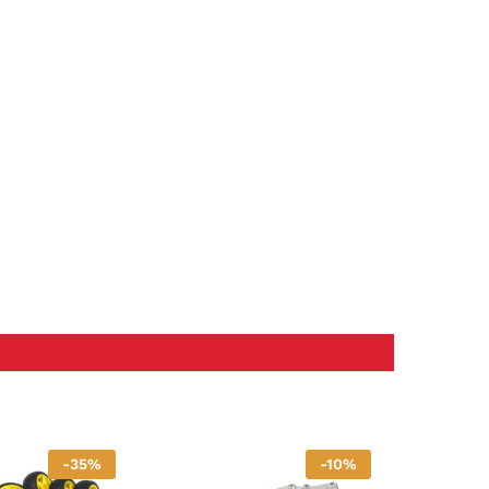
-
35
%
-
10
%