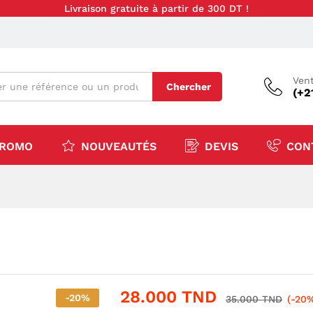
Livraison gratuite à partir de 300 DT !
Vent
Chercher
(+2
ROMO
NOUVEAUTÉS
DEVIS
CON
28.000
TND
-
20
%
35.000
TND
(-20