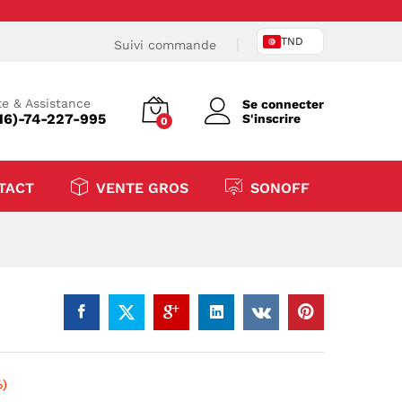
TND
Suivi commande
e & Assistance
Se connecter
16)-74-227-995
S'inscrire
0
TACT
VENTE GROS
SONOFF
%)