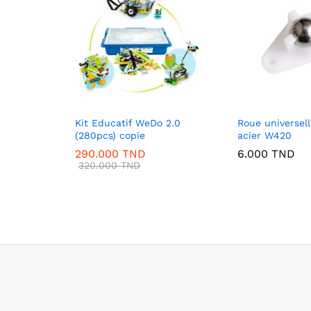
Kit Educatif WeDo 2.0
Roue universell
(280pcs) copie
acier W420
290.000
TND
6.000
TND
320.000
TND