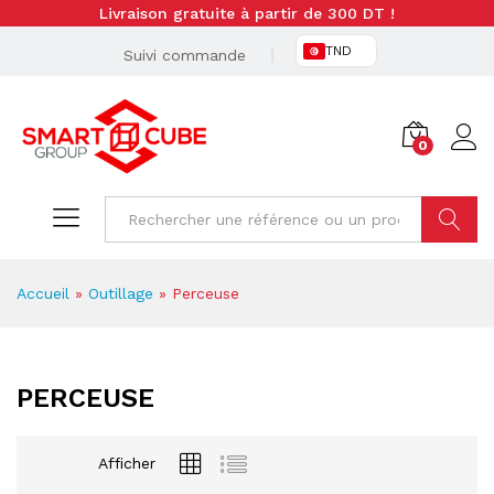
Livraison gratuite à partir de 300 DT !
TND
Suivi commande
0
Cherche
Accueil
»
Outillage
»
Perceuse
PERCEUSE
Afficher