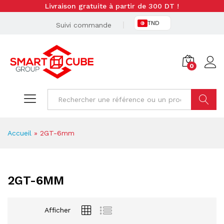
Livraison gratuite à partir de 300 DT !
TND
Suivi commande
0
Cherche
Accueil
»
2GT-6mm
2GT-6MM
Afficher