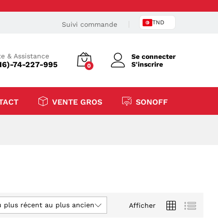
TND
Suivi commande
e & Assistance
Se connecter
16)-74-227-995
S'inscrire
0
TACT
VENTE GROS
SONOFF
u plus récent au plus ancien
Afficher