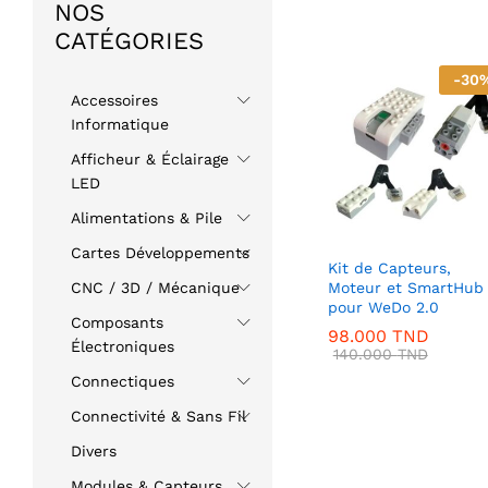
NOS
CATÉGORIES
-
30
Accessoires
Informatique
Afficheur & Éclairage
LED
Alimentations & Pile
Cartes Développements
Kit de Capteurs,
Moteur et SmartHub
CNC / 3D / Mécanique
pour WeDo 2.0
Composants
98.000
TND
Électroniques
140.000
TND
Connectiques
Connectivité & Sans Fil
Divers
Modules & Capteurs