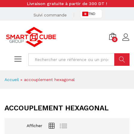
Livraison gratuite à partir de 300 DT !
TND
Suivi commande
0
Cherche
Accueil
»
accouplement hexagonal
ACCOUPLEMENT HEXAGONAL
Afficher