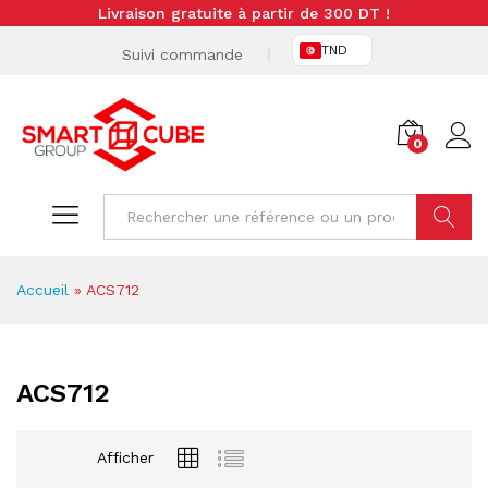
Livraison gratuite à partir de 300 DT !
TND
Suivi commande
0
Cherche
Accueil
»
ACS712
ACS712
Afficher