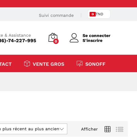
TND
Suivi commande
e & Assistance
Se connecter
16)-74-227-995
S'inscrire
0
TACT
VENTE GROS
SONOFF
u plus récent au plus ancien
Afficher