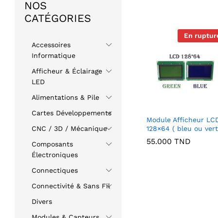
NOS
CATÉGORIES
En ruptur
Accessoires
Informatique
Afficheur & Éclairage
LED
Alimentations & Pile
Cartes Développements
Module Afficheur LC
128×64 ( bleu ou vert
CNC / 3D / Mécanique
55.000
TND
Composants
Électroniques
Connectiques
Connectivité & Sans Fil
Divers
Modules & Capteurs