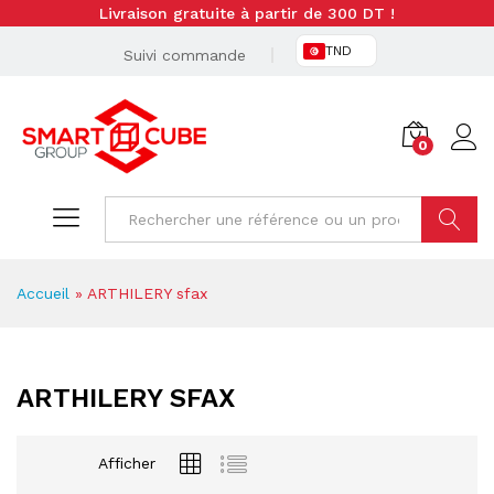
Livraison gratuite à partir de 300 DT !
TND
Suivi commande
0
Cherche
Accueil
»
ARTHILERY sfax
ARTHILERY SFAX
Afficher