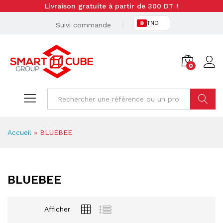
Livraison gratuite à partir de 300 DT !
TND
Suivi commande
0
Cherche
Accueil
»
BLUEBEE
BLUEBEE
Afficher