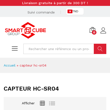
Livraison gratuite à partir de 300 DT !
TND
Suivi commande
0
Cherche
Accueil
»
capteur hc-sr04
CAPTEUR HC-SR04
Afficher