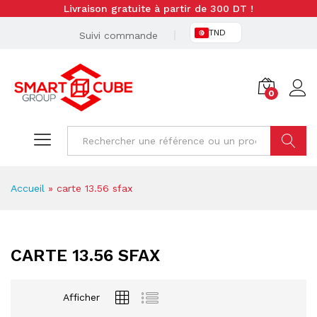
Livraison gratuite à partir de 300 DT !
TND
Suivi commande
0
Cherche
Accueil
»
carte 13.56 sfax
CARTE 13.56 SFAX
Afficher