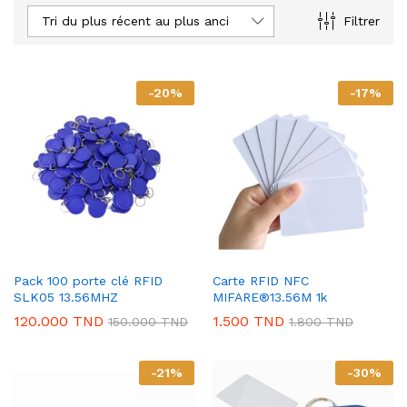
Tri du plus récent au plus ancien
Filtrer
-
20
%
-
17
%
Pack 100 porte clé RFID
Carte RFID NFC
SLK05 13.56MHZ
MIFARE®13.56M 1k
120.000
TND
1.500
TND
150.000
TND
1.800
TND
-
21
%
-
30
%