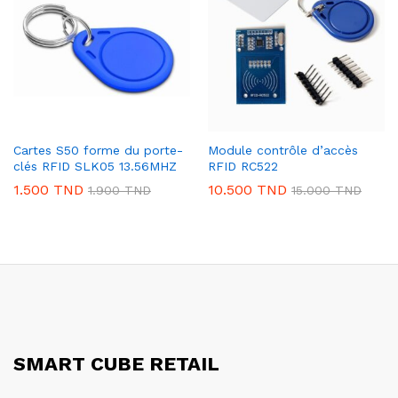
Cartes S50 forme du porte-
Module contrôle d’accès
clés RFID SLK05 13.56MHZ
RFID RC522
1.500
TND
10.500
TND
1.900
TND
15.000
TND
SMART CUBE RETAIL