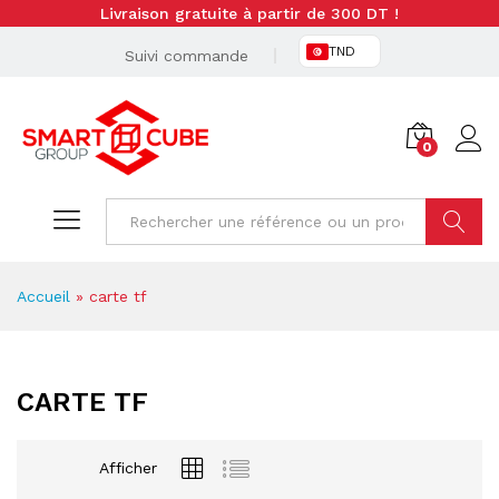
Livraison gratuite à partir de 300 DT !
TND
Suivi commande
0
Cherche
Accueil
»
carte tf
CARTE TF
Afficher