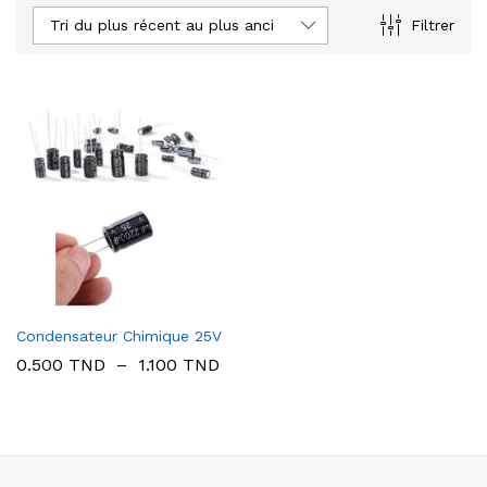
Tri du plus récent au plus ancien
Filtrer
Condensateur Chimique 25V
Plage
0.500
TND
–
1.100
TND
de
prix :
0.500 TND
à
1.100 TND