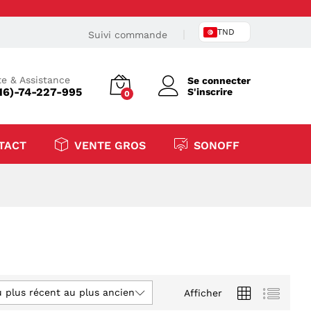
TND
Suivi commande
e & Assistance
Se connecter
16)-74-227-995
S'inscrire
0
TACT
VENTE GROS
SONOFF
u plus récent au plus ancien
Afficher