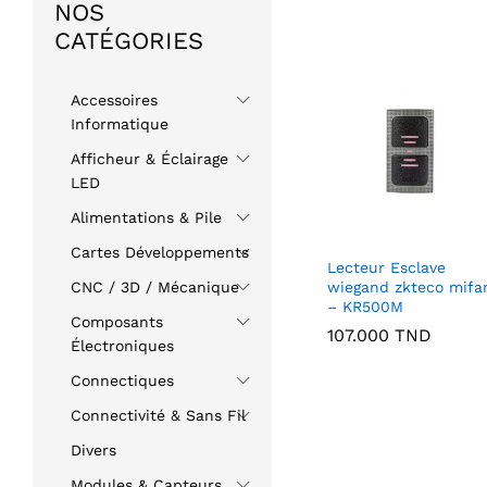
NOS
CATÉGORIES
Accessoires
Informatique
Afficheur & Éclairage
LED
Alimentations & Pile
Cartes Développements
Lecteur Esclave
wiegand zkteco mifa
CNC / 3D / Mécanique
– KR500M
Composants
107.000
TND
Électroniques
Connectiques
Connectivité & Sans Fil
Divers
Modules & Capteurs